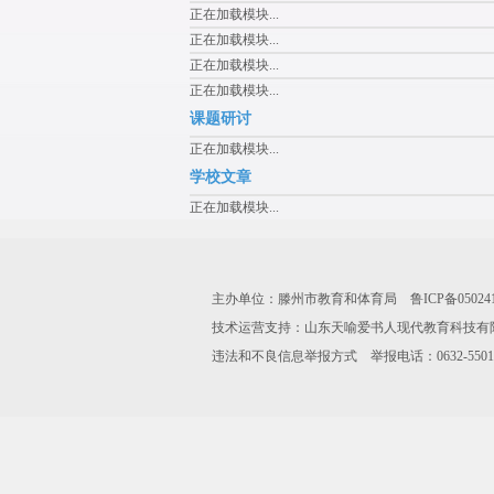
正在加载模块...
正在加载模块...
正在加载模块...
正在加载模块...
课题研讨
正在加载模块...
学校文章
正在加载模块...
主办单位：滕州市教育和体育局 鲁ICP备0502417
技术运营支持：山东天喻爱书人现代教育科技有限公司 客户
违法和不良信息举报方式 举报电话：0632-550172