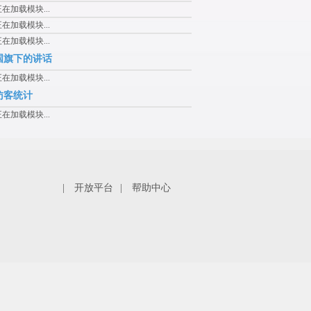
在加载模块...
在加载模块...
在加载模块...
国旗下的讲话
在加载模块...
访客统计
在加载模块...
|
开放平台
|
帮助中心